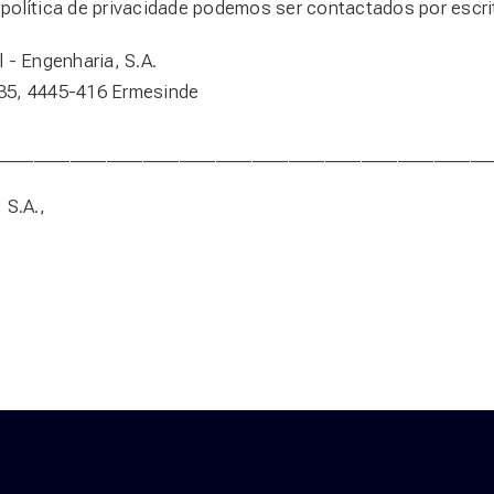
política de privacidade podemos ser contactados por escri
l - Engenharia, S.A.
1835, 4445-416 Ermesinde
______________________________________________________
 S.A.,