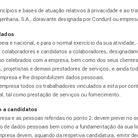
ncípios e bases de atuação relativos à privacidade e ao t
genharia, S.A., doravante designada por Conduril ou empres
dados
a e nacional, e para o normal exercício da sua atividade,
 colaboradores e candidatos a colaboradores, designadam
lho celebrados com a empresa, bem como dos seus clientes
, projetistas e demais prestadores de serviços, e ainda t
mpresa e lhe disponibilizem dados pessoais.
mpresa todos os trabalhadores vinculados a esta por contr
al, tal como prestação de serviços ou fornecimento.
o a candidatos
esa e as pessoas referidas no ponto 2. devem prever no s
to de dados pessoais bem como a fundamentação da sua lic
presa devem, aquando da respetiva candidatura, emitir dec