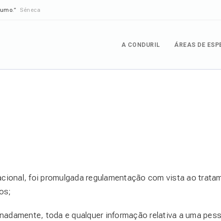
rumo.”
Séneca
A CONDURIL
ÁREAS DE ESP
nacional, foi promulgada regulamentação com vista ao tra
os;
damente, toda e qualquer informação relativa a uma pessoa 