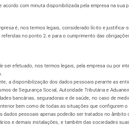
acordo com minuta disponibilizada pela empresa na sua pá
resa é, nos termos legais, considerado lícito e justifica-
eferidas no ponto 2. e para o cumprimento das obrigações 
 ser efetuado, nos termos legais, pela empresa ou por int
.
e, a disponibilização dos dados pessoais perante as ent
ismos de Segurança Social, Autoridade Tributária e Aduanei
idades bancárias, seguradoras e de saúde, no caso de medic
nterior bem como de todas as situações que configurem o
 os dados pessoais apenas poderão ser tratados no âmbito 
rários e demais instalações, e também das sociedades sua