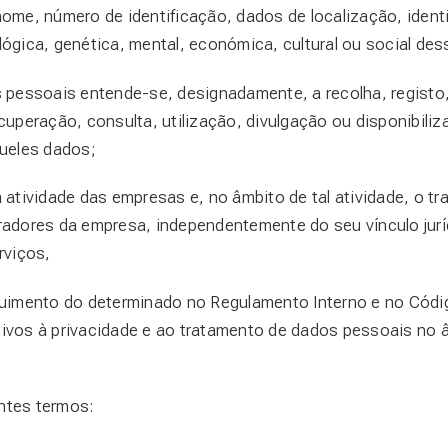
 nome, número de identificação, dados de localização, identi
ológica, genética, mental, económica, cultural ou social de
pessoais entende-se, designadamente, a recolha, registo,
uperação, consulta, utilização, divulgação ou disponibil
ueles dados;
atividade das empresas e, no âmbito de tal atividade, o 
dores da empresa, independentemente do seu vínculo jurídi
rviços,
imento do determinado no Regulamento Interno e no Códig
ativos à privacidade e ao tratamento de dados pessoais no 
intes termos: